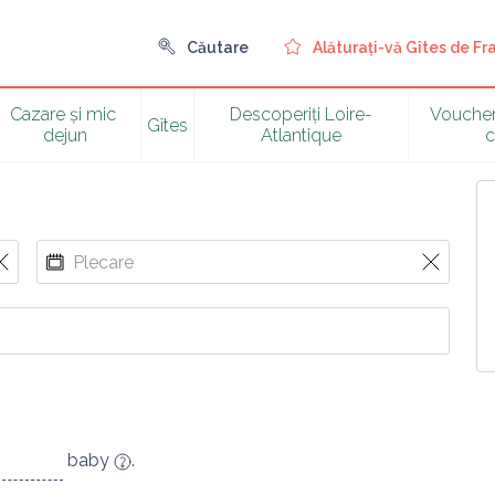
Căutare
Alăturați-vă Gîtes de Fr
Cazare și mic 
Descoperiți Loire-
Voucher
Gîtes
dejun
Atlantique
c
baby
.