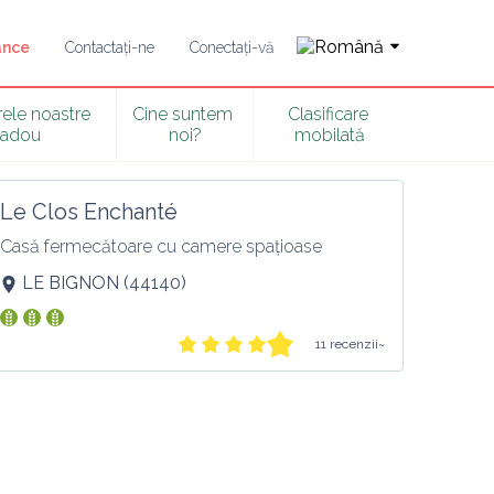
ance
Contactați-ne
Conectați-vă
ele noastre 
Cine suntem 
Clasificare 
adou
noi?
mobilată
Le Clos Enchanté
Casă fermecătoare cu camere spațioase
LE BIGNON
(
44140
)
11 recenzii~