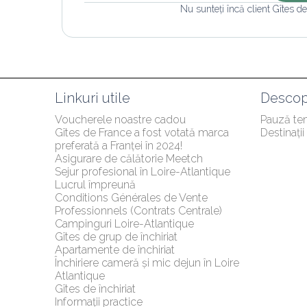
Nu sunteți încă client Gîtes d
Linkuri utile
Descop
Voucherele noastre cadou
Pauză te
Gîtes de France a fost votată marca 
Destinați
preferată a Franței în 2024!
Asigurare de călătorie Meetch
Sejur profesional în Loire-Atlantique
Lucrul împreună
Conditions Générales de Vente 
Professionnels (Contrats Centrale)
Campinguri Loire-Atlantique
Gîtes de grup de închiriat
Apartamente de închiriat
Închiriere cameră și mic dejun în Loire 
Atlantique
Gîtes de închiriat
Informații practice