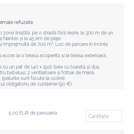
imale refuzate
o zonă liniștită, pe o stradă fără ieșire, la 300 m de un 
e Nantes și la 45 km de plaje.

și împrejmuită de 700 m². Loc de parcare în incinta 
u acces la o terasă acoperită și la terasa exterioară, 
e cu un pat de 140 x 190), baie cu toaletă și duș.

u bebeluși, 2 ventilatoare și fotbal de masă.

 (paturile sunt făcute la sosire).

tul obligatoriu de curățenie (90 €).
5,00 EUR
de persoană