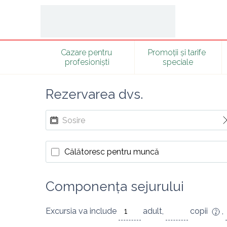
Cazare pentru 
Promoții și tarife 
profesioniști
speciale
Rezervarea dvs.
Călătoresc pentru muncă
Componența sejurului
Excursia va include
adult
,
copii
,