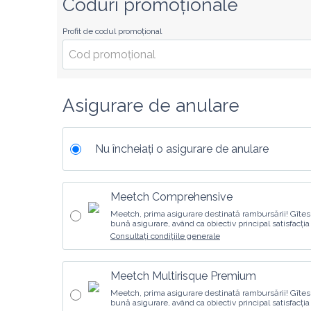
Coduri promoționale
Profit de codul promoțional
Asigurare de anulare
Nu încheiați o asigurare de anulare
Meetch Comprehensive
Meetch, prima asigurare destinată rambursării! Gîtes
bună asigurare, având ca obiectiv principal satisfacția c
Consultați condițiile generale
Meetch Multirisque Premium
Meetch, prima asigurare destinată rambursării! Gîtes
bună asigurare, având ca obiectiv principal satisfacția c