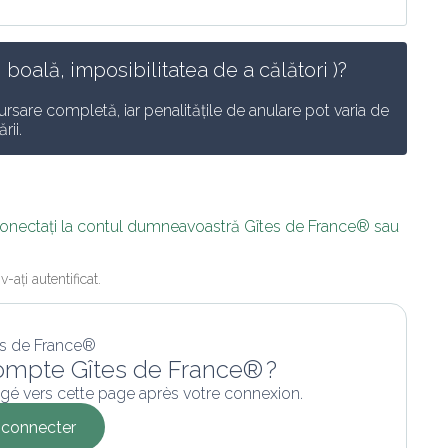
 boală, imposibilitatea de a călători )? 
rsare completă, iar penalitățile de anulare pot varia de 
rii.
conectați la contul dumneavoastră Gîtes de France® sau 
-ați autentificat.
ompte Gîtes de France® ?
gé vers cette page après votre connexion.
connecter