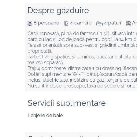
Despre găzduire
8 persoane
4 camere
4 paturi
An
Casă renovată, plină de farmec (în șir), situată într-
parc cu lac și loc de joacă pentru copii, la 14 km d
Terasă orientată spre sud-vest și grădină umbrită 
proprietății.

Parter: living spațios și luminos, bucătărie utilată c
toaletă separată.

Etaj: 4 dormitoare, dintre care 1 cu dressing (fiecar
Dotări suplimentare: Wi-Fi, pătuț/scaun/cadă pentr
Inclus: electricitate, încălzire cu gaz, lenjerie de pat
Nu sunt incluse: prosoape, taxa de ședere și forfai
Servicii suplimentare
Lenjerie de baie