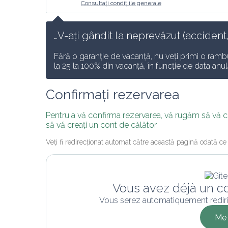
Consultați condițiile generale
…V-ați gândit la neprevăzut (accident,
Fără o garanție de vacanță, nu veți primi o rambu
la 25 la 100% din vacanță, în funcție de data anulă
Confirmați rezervarea
Pentru a vă confirma rezervarea, vă rugăm să vă 
să vă creați un cont de călător.
Veți fi redirecționat automat către această pagină odată ce v
Vous avez déjà un c
Vous serez automatiquement rediri
Me 