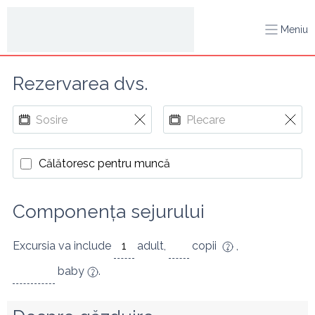
Meniu
Rezervarea dvs.
Călătoresc pentru muncă
Componența sejurului
Excursia va include
adult
,
copii
,
baby
.