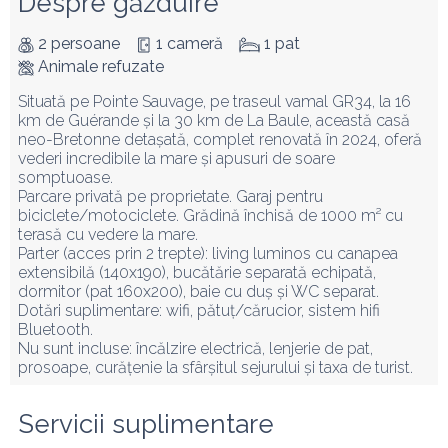
Despre găzduire
2 persoane
1 cameră
1 pat
Animale refuzate
Situată pe Pointe Sauvage, pe traseul vamal GR34, la 16 
km de Guérande și la 30 km de La Baule, această casă 
neo-Bretonne detașată, complet renovată în 2024, oferă 
vederi incredibile la mare și apusuri de soare 
somptuoase.

Parcare privată pe proprietate. Garaj pentru 
biciclete/motociclete. Grădină închisă de 1000 m² cu 
terasă cu vedere la mare.

Parter (acces prin 2 trepte): living luminos cu canapea 
extensibilă (140x190), bucătărie separată echipată, 
dormitor (pat 160x200), baie cu duș și WC separat.

Dotări suplimentare: wifi, pătuț/cărucior, sistem hifi 
Bluetooth.

Nu sunt incluse: încălzire electrică, lenjerie de pat, 
prosoape, curățenie la sfârșitul sejurului și taxa de turist.
Servicii suplimentare