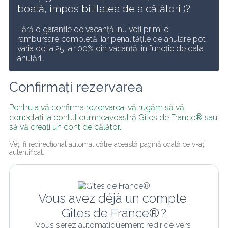
boală, imposibilitatea de a călători )? 
Fără o garanție de vacanță, nu veți primi o 
rambursare completă, iar penalitățile de anulare pot 
varia de la 25 la 100% din vacanță, în funcție de data 
anulării.
Confirmați rezervarea
Pentru a vă confirma rezervarea, vă rugăm să vă 
conectați la contul dumneavoastră Gîtes de France® sau 
să vă creați un cont de călător.
Veți fi redirecționat automat către această pagină odată ce v-ați 
autentificat.
Vous avez déjà un compte 
Gîtes de France® ?
Vous serez automatiquement redirigé vers 