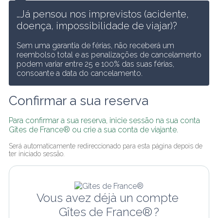
…Já pensou nos imprevistos (acidente, 
doença, impossibilidade de viajar)?
Sem uma garantia de férias, não receberá um 
reembolso total e as penalizações de cancelamento 
podem variar entre 25 e 100% das suas férias, 
consoante a data do cancelamento.
Confirmar a sua reserva
Para confirmar a sua reserva, inicie sessão na sua conta 
Gîtes de France® ou crie a sua conta de viajante.
Será automaticamente redireccionado para esta página depois de 
ter iniciado sessão.
Vous avez déjà un compte 
Gîtes de France® ?