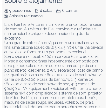
Sobre o alojamento
9 personnes
4 salas
6 camas
Animais recusados
Entre Nantes e Ancenis, num cenário encantador, a casa 
de campo "Au détour de l'île" convida-o a refugiar-se 
num ambiente chique e descontraído, tingido de 
exotismo.

Uma grande extensão de água com uma praia de areia 
fina, uma piscina aquecida (2,5 x 4,5 m) e uma ilha privada 
anexa à casa formam um panorama excecional.

Spa e sauna no local, a 200 m da casa (custo adicional).

Moradia contemporânea independente composta por 
uma grande sala de estar com cozinha equipada em 
plano aberto, despensa, 2 WC separados, casa de banho 
e 4 quartos (1: cama de 160x200 e casa de banho/wc, 2: 
cama de 160x200 e casa de banho/wc, 3: cama de 
160x200 e casa de banho/wc de spa, 4: 3 camas de 
90x190 e TV). Equipamento adicional: wifi, home cinema, 
sistema hi-fi com amplificador, sistema de som, projetor 
de vídeo, Netflix, equipamento completo para bebés, 
máquina de secar roupa, raquetes, voleibol de praia.

Inclui: eletricidade, aquecimento aerotérmico, roupa de 