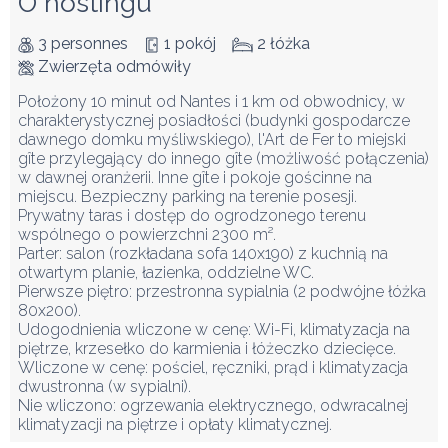
O hostingu
3 personnes
1 pokój
2 łóżka
Zwierzęta odmówiły
Położony 10 minut od Nantes i 1 km od obwodnicy, w 
charakterystycznej posiadłości (budynki gospodarcze 
dawnego domku myśliwskiego), l'Art de Fer to miejski 
gîte przylegający do innego gîte (możliwość połączenia) 
w dawnej oranżerii. Inne gîte i pokoje gościnne na 
miejscu. Bezpieczny parking na terenie posesji.

Prywatny taras i dostęp do ogrodzonego terenu 
wspólnego o powierzchni 2300 m².

Parter: salon (rozkładana sofa 140x190) z kuchnią na 
otwartym planie, łazienka, oddzielne WC.

Pierwsze piętro: przestronna sypialnia (2 podwójne łóżka 
80x200).

Udogodnienia wliczone w cenę: Wi-Fi, klimatyzacja na 
piętrze, krzesełko do karmienia i łóżeczko dziecięce.

Wliczone w cenę: pościel, ręczniki, prąd i klimatyzacja 
dwustronna (w sypialni).

Nie wliczono: ogrzewania elektrycznego, odwracalnej 
klimatyzacji na piętrze i opłaty klimatycznej.