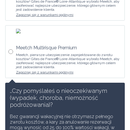
kosztów! Gîtes de France® Loire-Atlantique wybrało Meetch, aby
zaoferować najlepsze ubezpieczenie, którego głównym celem
jest zadowolenie klienta.
Zapoznaj się z warunkami ogólnymi
Meetch Multirisque Premium
Meetch, pierwsze ubezpieczenie zaprojektowane do zwrotu
kosztów! Gîtes de France® Loire-Atlantique wybrało Meetch, aby
zaoferować najlepsze ubezpieczenie, którego głównym celem
jest zadowolenie klienta.
Zapoznaj się z warunkami ogólnymi
…Czy pomyślałeś o nieoczekiwanym 
(wypadek, choroba, niemożność 
podróżowania)?
Bez gwarancji wakacyjnej nie otrzymasz pełnego 
zwrotu kosztów, a kary za anulowanie rezerwacji 
mogą wynosić od 25 do 100% wartości wakacji, w 