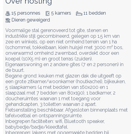
Over hosting
15 personnes
5 kamers
11 bedden
Dieren geweigerd
Voormalige stal gerenoveerd tot gîte, stenen en 
industriële stijl gecombineerd, gelegen op 1,5 km van 
zee en winkels, op een niet omheind terrein van 1 ha 
(schommel, tokkelbaan, klein huisje) met 3000 m² bos, 
onverwarmd omheind zwembad, overdekt door een 
koepel (10X5 m) en groot terras (zuiden). 
Eigenaarswoning en 2 andere gîtes (7 en 2 personen) in 
de buurt.

Begane grond: keuken met glazen dak die uitgeeft op 
een grote zitkamer/woonkamer (houtkachel), bijkeuken, 
5 slaapkamers (4 met bedden van 160x200 en 1 
slaapzaal met 7 bedden van 80x190), 1 badkamer, 2 
doucheruimtes waarvan 1 met toegang voor 
gehandicapten, 3 toiletten waarvan 2 apart.

Fietsenstalling beschikbaar. Afgesloten binnenplaats met 
tafelvoetbal en ontspanningsruimte.

Inbegrepen faciliteiten: wifi, Bluetooth speaker, 
babybedje/badje/kleedtafel.

Inbegrepen: lakens met opgemaakte bedden bij 