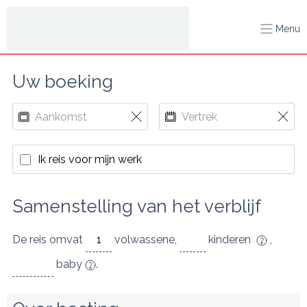
Menu
Uw boeking
Ik reis voor mijn werk
Samenstelling van het verblijf
De reis omvat
volwassene
,
kinderen
,
baby
.