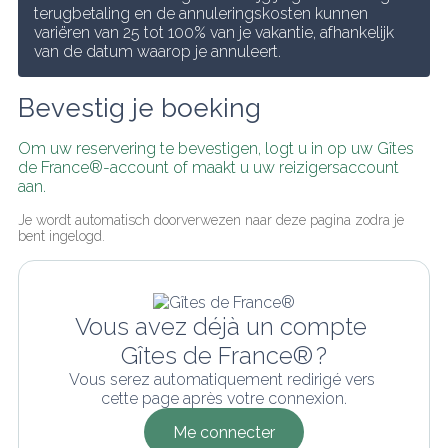
terugbetaling en de annuleringskosten kunnen 
variëren van 25 tot 100% van je vakantie, afhankelijk 
van de datum waarop je annuleert.
Bevestig je boeking
Om uw reservering te bevestigen, logt u in op uw Gîtes 
de France®-account of maakt u uw reizigersaccount 
aan.
Je wordt automatisch doorverwezen naar deze pagina zodra je 
bent ingelogd.
Vous avez déjà un compte 
Gîtes de France® ?
Vous serez automatiquement redirigé vers 
cette page après votre connexion.
Me connecter