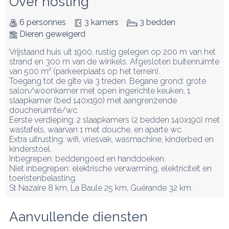
Over hosting
6 personnes
3 kamers
3 bedden
Dieren geweigerd
Vrijstaand huis uit 1900, rustig gelegen op 200 m van het 
strand en 300 m van de winkels. Afgesloten buitenruimte 
van 500 m² (parkeerplaats op het terrein).

Toegang tot de gîte via 3 treden. Begane grond: grote 
salon/woonkamer met open ingerichte keuken, 1 
slaapkamer (bed 140x190) met aangrenzende 
doucheruimte/wc.

Eerste verdieping: 2 slaapkamers (2 bedden 140x190) met 
wastafels, waarvan 1 met douche, en aparte wc.

Extra uitrusting: wifi, vriesvak, wasmachine, kinderbed en 
kinderstoel.

Inbegrepen: beddengoed en handdoeken.

Niet inbegrepen: elektrische verwarming, elektriciteit en 
toeristenbelasting.

St Nazaire 8 km, La Baule 25 km, Guérande 32 km.
Aanvullende diensten