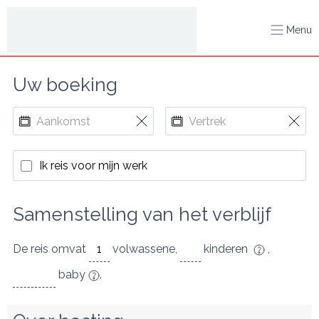
Menu
Uw boeking
Ik reis voor mijn werk
Samenstelling van het verblijf
De reis omvat
volwassene
,
kinderen
,
baby
.