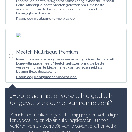
Meetch, de eerste terugbetaalverzekering! Gîtes de France®
Loire-Atlantique heeft Meetch gekozen om u de beste
verzekering aan te bieden, met klanttevredenheid als
belangrijkste doelstelling.
Raadpleeg de algemene voorwaarden
Meetch Multirisque Premium
Meetch, de eerste terugbetaalverzekering! Gîtes de France®
Loire-Atlantique heeft Meetch gekozen om u de beste
verzekering aan te bieden, met klanttevredenheid als
belangrijkste doelstelling.
Raadpleeg de algemene voorwaarden
…Heb je aan het onverwachte gedacht 
(ongeval, ziekte, niet kunnen reizen)?
Zonder een vakantiegarantie krijg je geen volledige 
terugbetaling en de annuleringskosten kunnen 
variëren van 25 tot 100% van je vakantie, afhankelijk 
van de datum waarop je annuleert.