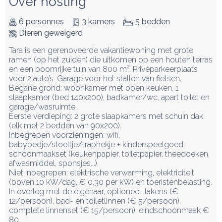
Over hosting
6 personnes
3 kamers
5 bedden
Dieren geweigerd
Tara is een gerenoveerde vakantiewoning met grote 
ramen (op het zuiden) die uitkomen op een houten terras 
en een boomrijke tuin van 800 m². Privéparkeerplaats 
voor 2 auto’s. Garage voor het stallen van fietsen.

Begane grond: woonkamer met open keuken, 1 
slaapkamer (bed 140x200), badkamer/wc, apart toilet en 
garage/wasruimte. 

Eerste verdieping: 2 grote slaapkamers met schuin dak 
(elk met 2 bedden van 90x200). 

Inbegrepen voorzieningen: wifi, 
babybedje/stoeltje/traphekje + kinderspeelgoed, 
schoonmaakset (keukenpapier, toiletpapier, theedoeken, 
afwasmiddel, sponsjes...). 

Niet inbegrepen: elektrische verwarming, elektriciteit 
(boven 10 kW/dag, € 0,30 per kW) en toeristenbelasting. 

In overleg met de eigenaar, optioneel: lakens (€ 
12/persoon), bad- en toiletlinnen (€ 5/persoon), 
complete linnenset (€ 15/persoon), eindschoonmaak € 
80.
