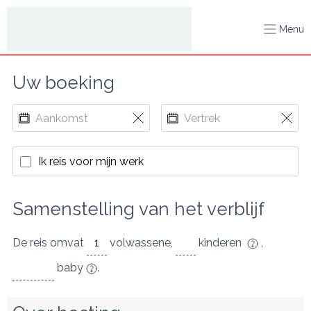
Menu
Uw boeking
Ik reis voor mijn werk
Samenstelling van het verblijf
De reis omvat
volwassene
,
kinderen
,
baby
.