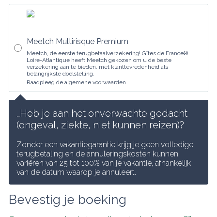
Meetch Multirisque Premium
Meetch, de eerste terugbetaalverzekering! Gîtes de France®
Loire-Atlantique heeft Meetch gekozen om u de beste
verzekering aan te bieden, met klanttevredenheid als
belangrijkste doelstelling.
Raadpleeg de algemene voorwaarden
…Heb je aan het onverwachte gedacht 
(ongeval, ziekte, niet kunnen reizen)?
Zonder een vakantiegarantie krijg je geen volledige 
terugbetaling en de annuleringskosten kunnen 
variëren van 25 tot 100% van je vakantie, afhankelijk 
van de datum waarop je annuleert.
Bevestig je boeking