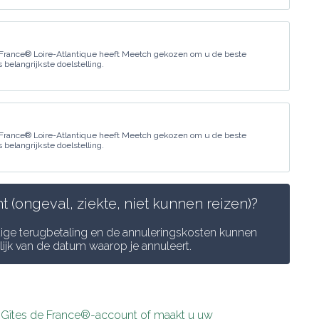
 France® Loire-Atlantique heeft Meetch gekozen om u de beste
belangrijkste doelstelling.
 France® Loire-Atlantique heeft Meetch gekozen om u de beste
belangrijkste doelstelling.
 (ongeval, ziekte, niet kunnen reizen)?
dige terugbetaling en de annuleringskosten kunnen 
elijk van de datum waarop je annuleert.
w Gîtes de France®-account of maakt u uw 