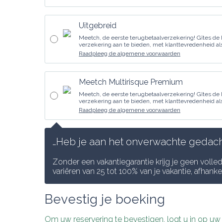
Uitgebreid
Meetch, de eerste terugbetaalverzekering! Gîtes de
verzekering aan te bieden, met klanttevredenheid als 
Raadpleeg de algemene voorwaarden
Meetch Multirisque Premium
Meetch, de eerste terugbetaalverzekering! Gîtes de
verzekering aan te bieden, met klanttevredenheid als 
Raadpleeg de algemene voorwaarden
…Heb je aan het onverwachte gedacht
Zonder een vakantiegarantie krijg je geen volle
variëren van 25 tot 100% van je vakantie, afhank
Bevestig je boeking
Om uw reservering te bevestigen, logt u in op u