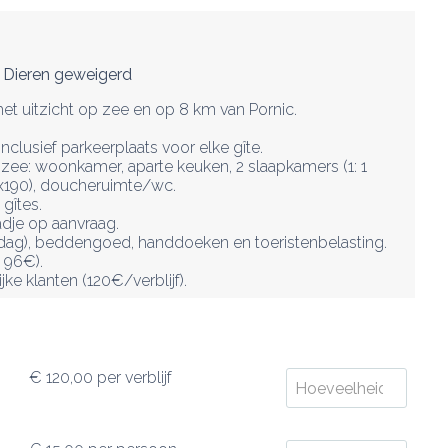
Dieren geweigerd
 met uitzicht op zee en op 8 km van Pornic. 
lusief parkeerplaats voor elke gîte.

 zee: woonkamer, aparte keuken, 2 slaapkamers (1: 1 
190), doucheruimte/wc.

îtes.

dje op aanvraag.

dag), beddengoed, handdoeken en toeristenbelasting. 
96€).

ke klanten (120€/verblijf).
€ 120,00
per verblijf