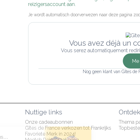
reizigersaccount aan.
Je wordt automatisch doorverwezen naar deze pagina zodr
Vous avez déjà un c
Vous serez automatiquement rediri
Me 
Nog geen klant van Gîtes de
Nuttige links
Ontde
Onze cadeaubonnen
Thema p
Gîtes de France verkozen tot Frankrijks 
Topbest
Favoriete Merk in 2024!
Salut c'est nous...
Meetch Reisverzekering