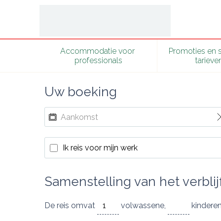
Accommodatie voor 
Promoties en s
professionals
tarieve
Uw boeking
Ik reis voor mijn werk
Samenstelling van het verblij
De reis omvat
volwassene
,
kinder