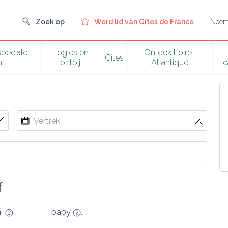
Zoek op
Word lid van Gîtes de France
Neem 
peciale 
Logies en 
Ontdek Loire-
Gîtes
n
ontbijt
Atlantique
c
f
en
,
baby
.