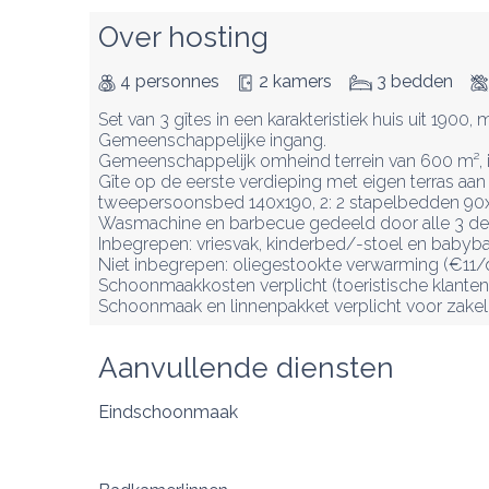
Over hosting
4 personnes
2 kamers
3 bedden
Set van 3 gîtes in een karakteristiek huis uit 1900,
Gemeenschappelijke ingang.

Gemeenschappelijk omheind terrein van 600 m², inc
Gîte op de eerste verdieping met eigen terras aan
tweepersoonsbed 140x190, 2: 2 stapelbedden 90x
Wasmachine en barbecue gedeeld door alle 3 de g
Inbegrepen: vriesvak, kinderbed/-stoel en babyba
Niet inbegrepen: oliegestookte verwarming (€11/
Schoonmaakkosten verplicht (toeristische klanten 
Schoonmaak en linnenpakket verplicht voor zakelij
Aanvullende diensten
Eindschoonmaak