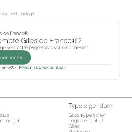
a je bent ingelogd.
ompte Gîtes de France® ?
gé vers cette page après votre connexion.
connecter
 France®? 
Maak nu uw account aan!
k
Type eigendom
auze
Gîtes 15 personen
emmingen
Logies en ontbijt
Gîtes
Stedentrip