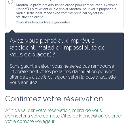
Meetch, la première assurance créée pour rembourser ! Gîtes de
France® Loire-Atlantique a choisi Meetch, pour vous proposer le
meilleur de l’assurance avec comme principal objectif la
satisfaction client.
Consulter les conditions générales
Avez-vous pensé aux imprévus 
(accident, maladie, impossibilité de 
vous déplacer…) ?
Sans garantie séjour vous ne serez pas remboursé 
intégralement et les pénalités d’annulation peuvent 
aller de 25 à 100% du séjour selon la date à laquelle 
vous annulez.
Confirmez votre réservation
Afin de valider votre réservation, merci de vous 
connecter à votre compte Gîtes de France® ou de créer 
votre compte voyageur.