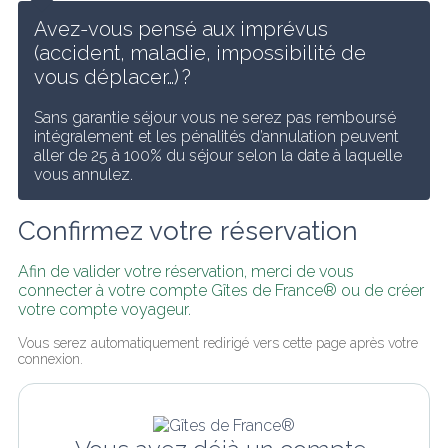
Avez-vous pensé aux imprévus 
(accident, maladie, impossibilité de 
vous déplacer…) ?
Sans garantie séjour vous ne serez pas remboursé 
intégralement et les pénalités d’annulation peuvent 
aller de 25 à 100% du séjour selon la date à laquelle 
vous annulez.
Confirmez votre réservation
Afin de valider votre réservation, merci de vous 
connecter à votre compte Gîtes de France® ou de créer 
votre compte voyageur.
Vous serez automatiquement redirigé vers cette page après votre 
connexion.