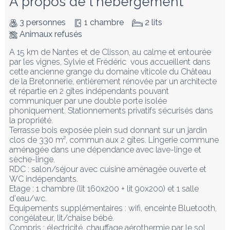
À propos de l'hébergement
3 personnes
1 chambre
2 lits
Animaux refusés
A 15 km de Nantes et de Clisson, au calme et entourée 
par les vignes, Sylvie et Frédéric  vous accueillent dans 
cette ancienne grange du domaine viticole du Château 
de la Bretonnerie, entièrement rénovée par un architecte 
et répartie en 2 gîtes indépendants pouvant 
communiquer par une double porte isolée 
phoniquement. Stationnements privatifs sécurisés dans 
la propriété.

Terrasse bois exposée plein sud donnant sur un jardin 
clos de 330 m², commun aux 2 gîtes. Lingerie commune 
aménagée dans une dépendance avec lave-linge et 
sèche-linge.

RDC : salon/séjour avec cuisine aménagée ouverte et 
WC indépendants.

Etage : 1 chambre (lit 160x200 + lit 90x200) et 1 salle 
d'eau/wc.

Equipements supplémentaires : wifi, enceinte Bluetooth, 
congélateur, lit/chaise bébé.

Compris : électricité, chauffage aérothermie par le sol, 