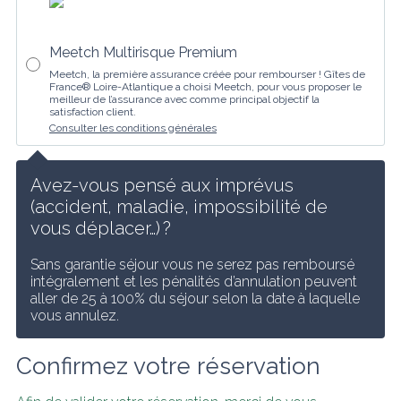
Meetch Multirisque Premium
Meetch, la première assurance créée pour rembourser ! Gîtes de
France® Loire-Atlantique a choisi Meetch, pour vous proposer le
meilleur de l’assurance avec comme principal objectif la
satisfaction client.
Consulter les conditions générales
Avez-vous pensé aux imprévus 
(accident, maladie, impossibilité de 
vous déplacer…) ?
Sans garantie séjour vous ne serez pas remboursé 
intégralement et les pénalités d’annulation peuvent 
aller de 25 à 100% du séjour selon la date à laquelle 
vous annulez.
Confirmez votre réservation