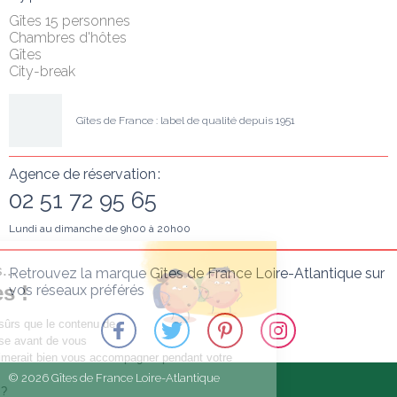
Gîtes 15 personnes
Chambres d'hôtes
Gîtes
City-break
Gîtes de France : label de qualité depuis 1951
Agence de réservation :
02 51 72 95 65
Lundi au dimanche de 9h00 à 20h00
Salut c'est nous...
Retrouvez la marque Gîtes de France Loire-Atlantique sur 
les Cookies !
vos réseaux préférés
On a attendu d'être sûrs que le contenu de
ce site vous intéresse avant de vous
déranger, mais on aimerait bien vous accompagner pendant votre
visite...
© 2026 Gîtes de France Loire-Atlantique
C'est OK pour vous ?