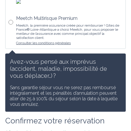
Meetch Multirisque Premium
Meetch, la première assurance créée pour rembourser ! Gîtes de
France® Loire-Atlantique a choisi Meetch, pour vous proposer le
meilleur de l’assurance avec comme principal objectif la
satisfaction client.
Consulter les conditions générales
Avez-vous pensé aux imprévus 
(accident, maladie, impossibilité de 
vous déplacer…) ?
Sans garantie séjour vous ne serez pas remboursé 
intégralement et les pénalités d’annulation peuvent 
aller de 25 à 100% du séjour selon la date à laquelle 
vous annulez.
Confirmez votre réservation