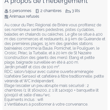
À propos de l'hébergement
5 personnes
2 chambres
3 lits
Animaux refusés
Au cœur du Parc Régional de Brière vous profiterez de 
ses nombreux sentiers pédestres, pistes cyclables, 
balades en chalands ou calèches. Le gîte se situe à 400 
m des commerces et restaurants, à 9 km de Guérande et 
des premières plages, 15 km des grandes stations 
balnéaires comme la Baule, Pornichet, le Pouliguen, le 
Croisic, Piriac, la Turballe, et à 20 km de St Nazaire 
(construction des géants des mers). Etang et petite 
plage, baignade surveillée en été à 400 m.

Jardin privatif et clos de 100 m².

RDC: salon/séjour avec cuisine ouverte aménagée 
(cafetière Senseo) et cafetière à filtre traditionnelle. petite 
véranda et WC indépendant. 

Etage (escalier un peu abrupte mais sécurisé) : 2 
chambres (1: lit 160x200, 2: 1 lit 140x190 + banquette lit 
90x190) et salle d'eau/wc.

Equiments inclus : wifi

2 Ventilateurs à positionner à votre convenance. 
