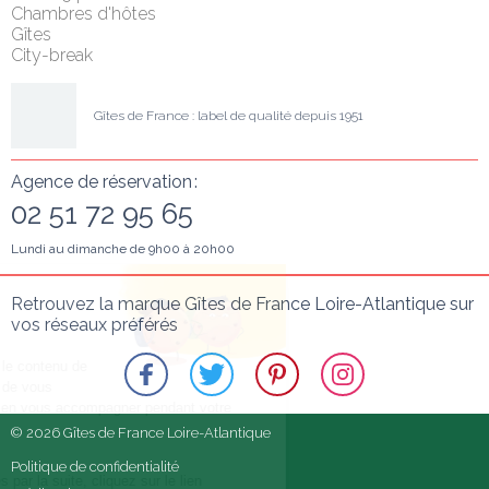
Chambres d'hôtes
Gîtes
City-break
Gîtes de France : label de qualité depuis 1951
Agence de réservation :
02 51 72 95 65
Lundi au dimanche de 9h00 à 20h00
alut c'est nous...
Retrouvez la marque Gîtes de France Loire-Atlantique sur 
les Cookies !
vos réseaux préférés
n a attendu d'être sûrs que le contenu de
e site vous intéresse avant de vous
éranger, mais on aimerait bien vous accompagner pendant votre
site...
© 2026 Gîtes de France Loire-Atlantique
'est OK pour vous ?
Politique de confidentialité
ur modifier vos préférences par la suite, cliquez sur le lien