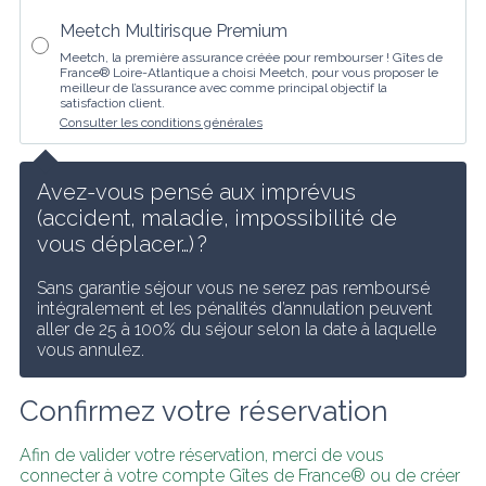
Meetch Multirisque Premium
Meetch, la première assurance créée pour rembourser ! Gîtes de
France® Loire-Atlantique a choisi Meetch, pour vous proposer le
meilleur de l’assurance avec comme principal objectif la
satisfaction client.
Consulter les conditions générales
Avez-vous pensé aux imprévus 
(accident, maladie, impossibilité de 
vous déplacer…) ?
Sans garantie séjour vous ne serez pas remboursé 
intégralement et les pénalités d’annulation peuvent 
aller de 25 à 100% du séjour selon la date à laquelle 
vous annulez.
Confirmez votre réservation
Afin de valider votre réservation, merci de vous 
connecter à votre compte Gîtes de France® ou de créer 