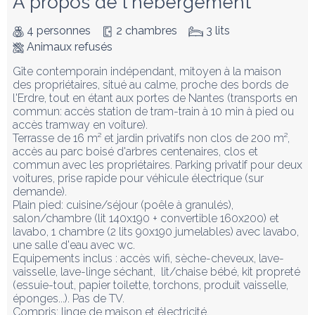
À propos de l'hébergement
4 personnes
2 chambres
3 lits
Animaux refusés
Gîte contemporain indépendant, mitoyen à la maison 
des propriétaires, situé au calme, proche des bords de 
l'Erdre, tout en étant aux portes de Nantes (transports en 
commun: accès station de tram-train à 10 min à pied ou 
accès tramway en voiture).

Terrasse de 16 m² et jardin privatifs non clos de 200 m², 
accès au parc boisé d'arbres centenaires, clos et 
commun avec les propriétaires. Parking privatif pour deux 
voitures, prise rapide pour véhicule électrique (sur 
demande).

Plain pied: cuisine/séjour (poêle à granulés), 
salon/chambre (lit 140x190 + convertible 160x200) et 
lavabo, 1 chambre (2 lits 90x190 jumelables) avec lavabo, 
une salle d'eau avec wc.

Equipements inclus : accès wifi, sèche-cheveux, lave-
vaisselle, lave-linge séchant,  lit/chaise bébé, kit propreté 
(essuie-tout, papier toilette, torchons, produit vaisselle, 
éponges...). Pas de TV.

Compris: linge de maison et électricité.
