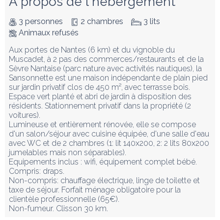
À propos de l'hébergement
3 personnes
2 chambres
3 lits
Animaux refusés
Aux portes de Nantes (6 km) et du vignoble du 
Muscadet, à 2 pas des commerces/restaurants et de la 
Sèvre Nantaise (parc nature avec activités nautiques), la 
Sansonnette est une maison indépendante de plain pied 
sur jardin privatif clos de 450 m², avec terrasse bois. 
Espace vert planté et abri de jardin à disposition des 
résidents. Stationnement privatif dans la propriété (2 
voitures). 

Lumineuse et entièrement rénovée, elle se compose 
d'un salon/séjour avec cuisine équipée, d'une salle d'eau 
avec WC et de 2 chambres (1: lit 140x200, 2: 2 lits 80x200 
jumelables mais non séparables). 

Equipements inclus : wifi, équipement complet bébé. 

Compris: draps. 

Non-compris: chauffage électrique, linge de toilette et 
taxe de séjour. Forfait ménage obligatoire pour la 
clientèle professionnelle (65€).

Non-fumeur. Clisson 30 km.