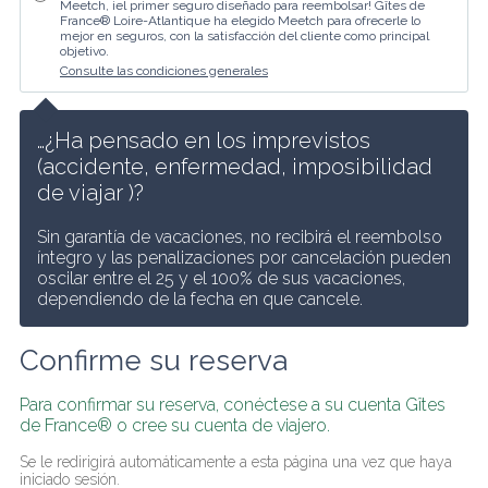
Meetch, ¡el primer seguro diseñado para reembolsar! Gîtes de
France® Loire-Atlantique ha elegido Meetch para ofrecerle lo
mejor en seguros, con la satisfacción del cliente como principal
objetivo.
Consulte las condiciones generales
…¿Ha pensado en los imprevistos 
(accidente, enfermedad, imposibilidad 
de viajar )? 
Sin garantía de vacaciones, no recibirá el reembolso 
íntegro y las penalizaciones por cancelación pueden 
oscilar entre el 25 y el 100% de sus vacaciones, 
dependiendo de la fecha en que cancele.
Confirme su reserva
Para confirmar su reserva, conéctese a su cuenta Gîtes 
de France® o cree su cuenta de viajero.
Se le redirigirá automáticamente a esta página una vez que haya 
iniciado sesión.