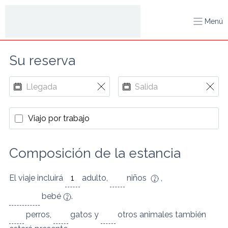
Menú
Su reserva
Viajo por trabajo
Composición de la estancia
El viaje incluirá
adulto
,
niños
,
bebé
.
perros
,
gatos
y
otros animales
también