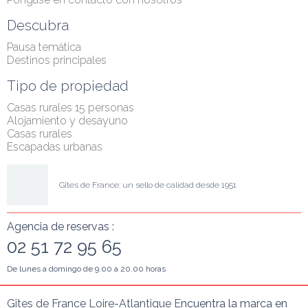
Descubra
Pausa temática
Destinos principales
Tipo de propiedad
Casas rurales 15 personas
Alojamiento y desayuno
Casas rurales
Escapadas urbanas
Gîtes de France: un sello de calidad desde 1951
Agencia de reservas :
02 51 72 95 65
De lunes a domingo de 9.00 a 20.00 horas
alut c'est nous...
Gîtes de France Loire-Atlantique Encuentra la marca en 