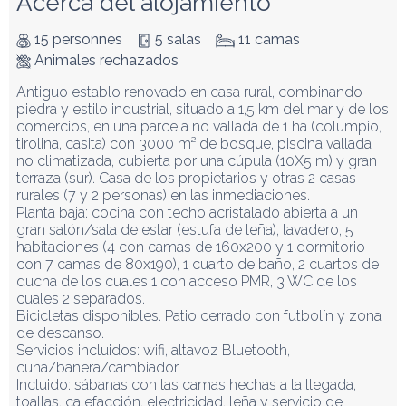
Acerca del alojamiento
15 personnes
5 salas
11 camas
Animales rechazados
Antiguo establo renovado en casa rural, combinando 
piedra y estilo industrial, situado a 1,5 km del mar y de los 
comercios, en una parcela no vallada de 1 ha (columpio, 
tirolina, casita) con 3000 m² de bosque, piscina vallada 
no climatizada, cubierta por una cúpula (10X5 m) y gran 
terraza (sur). Casa de los propietarios y otras 2 casas 
rurales (7 y 2 personas) en las inmediaciones.

Planta baja: cocina con techo acristalado abierta a un 
gran salón/sala de estar (estufa de leña), lavadero, 5 
habitaciones (4 con camas de 160x200 y 1 dormitorio 
con 7 camas de 80x190), 1 cuarto de baño, 2 cuartos de 
ducha de los cuales 1 con acceso PMR, 3 WC de los 
cuales 2 separados.

Bicicletas disponibles. Patio cerrado con futbolín y zona 
de descanso.

Servicios incluidos: wifi, altavoz Bluetooth, 
cuna/bañera/cambiador.

Incluido: sábanas con las camas hechas a la llegada, 
toallas, calefacción, electricidad, leña y servicio de 